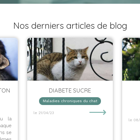
Nos derniers articles de blog
ATON
DIABETE SUCRE
Maladies chroniques du chat
⟶
le 21/04/23
u la
le 08
chaque
ns se
mêmes