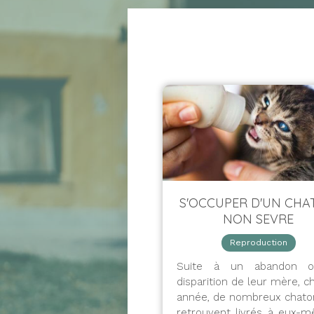
S'OCCUPER D'UN CH
NON SEVRE
Reproduction
Suite à un abandon o
disparition de leur mère, 
année, de nombreux chato
retrouvent livrés à eux-