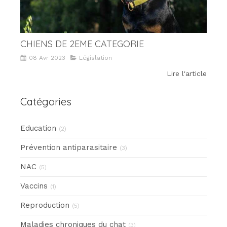
CHIENS DE 2EME CATEGORIE
08 Avr 2023
Législation
Lire l'article
Catégories
Education
(2)
Prévention antiparasitaire
(3)
NAC
(5)
Vaccins
(1)
Reproduction
(5)
Maladies chroniques du chat
(3)