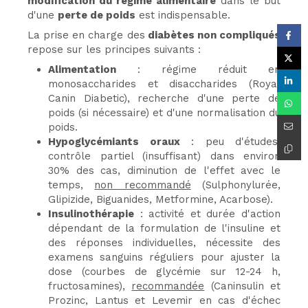
modification du régime alimentaire
dans le but
d'une
perte de poids
est indispensable.
La prise en charge des
diabètes non compliqués
repose sur les principes suivants :
Alimentation
: régime réduit en
monosaccharides et disaccharides (Royal
Canin Diabetic), recherche d'une perte de
poids (si nécessaire) et d'une normalisation du
poids.
Hypoglycémiants oraux
: peu d'études,
contrôle partiel (insuffisant) dans environ
30% des cas, diminution de l'effet avec le
temps,
non recommandé
(Sulphonylurée,
Glipizide, Biguanides, Metformine, Acarbose).
Insulinothérapie
: activité et durée d'action
dépendant de la formulation de l'insuline et
des réponses individuelles, nécessite des
examens sanguins réguliers pour ajuster la
dose (courbes de glycémie sur 12-24 h,
fructosamines),
recommandée
(Caninsulin et
Prozinc, Lantus et Levemir en cas d'échec