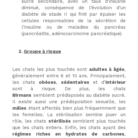
sucré secondaire, avec un taux d'insuline
diminué, conséquence de l’évolution d’un
diabète de stade II qui finit par épuiser les
cellules responsables de la sécrétion de
l’insuline ou de maladies du pancréas
(pancréatite, adénocarcinome pancréatique).
2.
Groupe à risque
Les chats les plus touchés sont
adultes à âgés
,
généralement entre 6 et 10 ans. Principalement,
les chats
obèses
,
sédentaires
et d'
intérieur
sont à risque. De plus, les chats
Birmans
semblent prédisposés au diabète sucré.
Il existe aussi une prédisposition sexuelle, les
mâles
étant affectés bien plus fréquemment que
les femelles. La stérilisation semble jouer un
rôle, les chats
stérilisés
semblent plus touchés
que les chats entiers. Enfin, les chats ayant des
régimes riches en hydrates de carbones
,