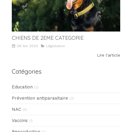
CHIENS DE 2EME CATEGORIE
08 Avr 2023
Législation
Lire l'article
Catégories
Education
(2)
Prévention antiparasitaire
(3)
NAC
(5)
Vaccins
(1)
Reproduction
(5)